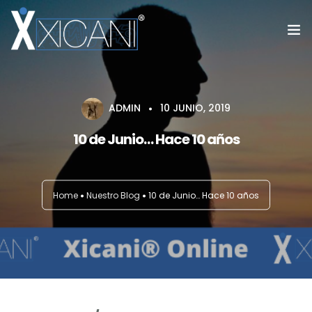
Home
ADMIN
10 JUNIO, 2019
#SoyXicani®™
10 de Junio… Hace 10 años
Fundación Vuelo Libre
Servicios
Home
Nuestro Blog
10 de Junio… Hace 10 años
Blog
Galeria
Contacto