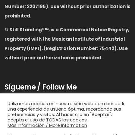
Number: 2207195). Use without prior authorization is
prohibited.
©
S
till Standing
®™,
is a Commercial Notice Registry,
registered with the Mexican Institute of Industrial
Property (IMPI). (Registration Number: 75442). Use
without prior authorization is prohibited.
Sígueme / Follow Me
Utilizamos cookies en nuestro sitio web para brindarle
una experiencia de usuario óptima, recordando sus
preferencias y visitas. Al hacer clic en "Aceptar",
acepta el uso de TODAS las cookies.
Más Información / More Information