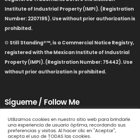
Institute of Industrial Property (IMPI). (Registration
Number: 2207195). Use without prior authorization is
prohibited.
©
S
till Standing
®™,
is a Commercial Notice Registry,
registered with the Mexican Institute of Industrial
Property (IMPI). (Registration Number: 75442). Use
without prior authorization is prohibited.
Sígueme / Follow Me
Utilizamos cookies en nuestro sitio web para brindarle
una experiencia de usuario óptima, recordando sus
preferencias y visitas. Al hacer clic en "Aceptar",
acepta el uso de TODAS las cookies.