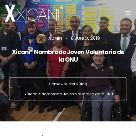
Home
ADMIN
6 JUNIO, 2019
Xicani® Nombrado Joven Voluntario de
#SoyXicani®™
la ONU
Fundación Vuelo Libre
Servicios
Home
Nuestro Blog
Xicani® Nombrado Joven Voluntario de la ONU
Blog
Galeria
Contacto