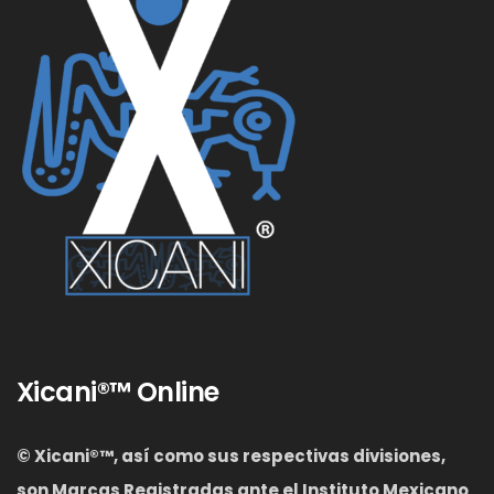
Xicani®™ Online
© Xicani®™, así como sus respectivas divisiones,
son Marcas Registradas ante el Instituto Mexicano