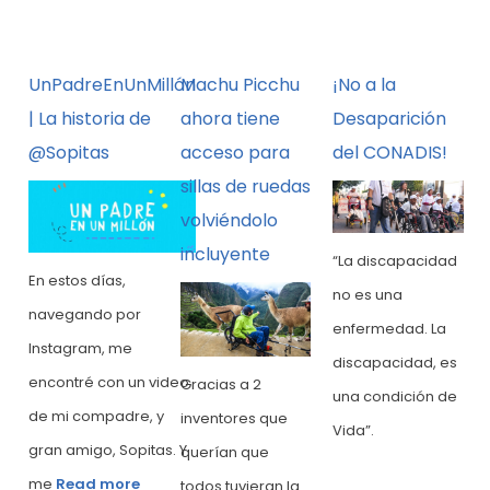
illón
Machu Picchu
¡No a la
UnPadreEnUnMill
e
ahora tiene
Desaparición
| La historia de
acceso para
del CONADIS!
@Sopitas
sillas de ruedas
volviéndolo
incluyente
“La discapacidad
En estos días,
no es una
navegando por
enfermedad. La
Instagram, me
discapacidad, es
 video
encontré con un vide
Gracias a 2
una condición de
 y
de mi compadre, y
inventores que
Vida”.
tas. Y
gran amigo, Sopitas. 
querían que
me
Read more
todos tuvieran la