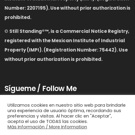
Number: 2207195). Use without prior authorization is
prohibited.
©
S
till Standing
®™,
is a Commercial Notice Registry,
registered with the Mexican Institute of Industrial
Property (IMPI). (Registration Number: 75442). Use
without prior authorization is prohibited.
Sígueme / Follow Me
Utilizamos cookies en nuestro sitio web para brindarle
una experiencia de usuario óptima, recordando sus
preferencias y visitas. Al hacer clic en "Aceptar",
acepta el uso de TODAS las cookies.
Más Información / More Information