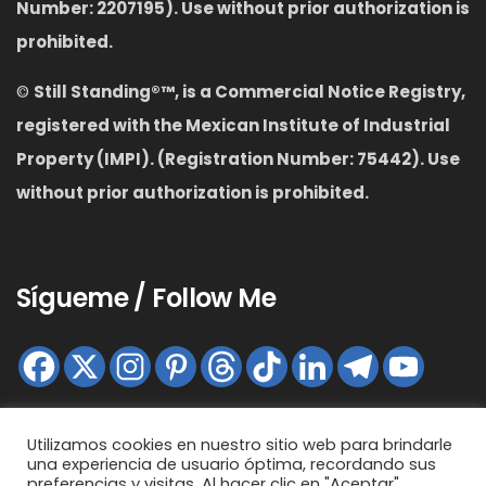
Number: 2207195). Use without prior authorization is
prohibited.
©
S
till Standing
®™,
is a Commercial Notice Registry,
registered with the Mexican Institute of Industrial
Property (IMPI). (Registration Number: 75442). Use
without prior authorization is prohibited.
Sígueme / Follow Me
Utilizamos cookies en nuestro sitio web para brindarle
una experiencia de usuario óptima, recordando sus
preferencias y visitas. Al hacer clic en "Aceptar",