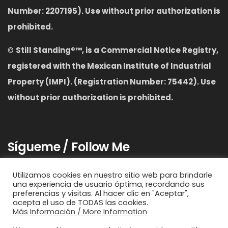
Number: 2207195). Use without prior authorization is
prohibited.
©
S
till Standing
®™,
is a Commercial Notice Registry,
registered with the Mexican Institute of Industrial
Property (IMPI). (Registration Number: 75442). Use
without prior authorization is prohibited.
Sígueme / Follow Me
Utilizamos cookies en nuestro sitio web para brindarle
una experiencia de usuario óptima, recordando sus
preferencias y visitas. Al hacer clic en "Aceptar",
acepta el uso de TODAS las cookies.
Más Información / More Information