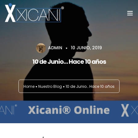
Home
ADMIN
10 JUNIO, 2019
#SoyXicani®™
10 de Junio… Hace 10 años
Fundación Vuelo Libre
Servicios
Home
Nuestro Blog
10 de Junio… Hace 10 años
Blog
Galeria
Contacto