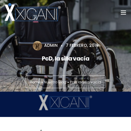
Home
ADMIN
7 FEBRERO, 2019
#SoyXicani®™
PcD, la silla vacía
Fundación Vuelo Libre
Servicios
Home
Nuestro Blog
PcD, la silla vacía
Blog
Galeria
Contacto