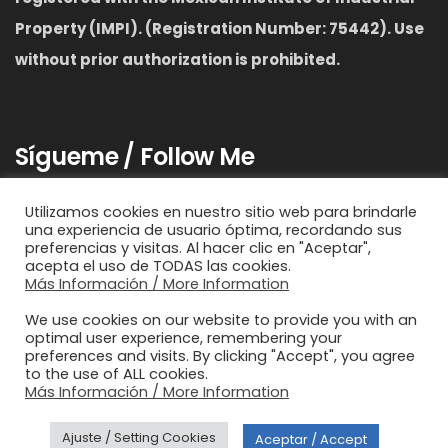
Property (IMPI). (Registration Number: 75442). Use
without prior authorization is prohibited.
Sígueme / Follow Me
Utilizamos cookies en nuestro sitio web para brindarle
una experiencia de usuario óptima, recordando sus
preferencias y visitas. Al hacer clic en "Aceptar",
acepta el uso de TODAS las cookies.
Más Información / More Information
We use cookies on our website to provide you with an
optimal user experience, remembering your
Copyright © Xicani®™ Online Entreprises | Design
preferences and visits. By clicking "Accept", you agree
LADOBSCURO ®
to the use of ALL cookies.
Política de Privacidad
Más Información / More Information
Términos y Condiciones
Ajuste / Setting Cookies
Aceptar / Accept
Legal