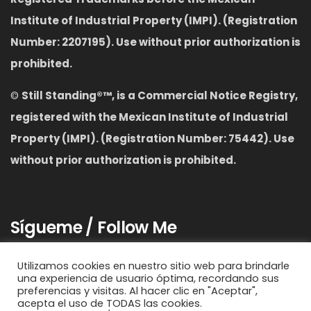
Institute of Industrial Property (IMPI). (Registration
Number: 2207195). Use without prior authorization is
prohibited.
©
S
till Standing
®™,
is a Commercial Notice Registry,
registered with the Mexican Institute of Industrial
Property (IMPI). (Registration Number: 75442). Use
without prior authorization is prohibited.
Sígueme / Follow Me
Utilizamos cookies en nuestro sitio web para brindarle
una experiencia de usuario óptima, recordando sus
preferencias y visitas. Al hacer clic en "Aceptar",
acepta el uso de TODAS las cookies.