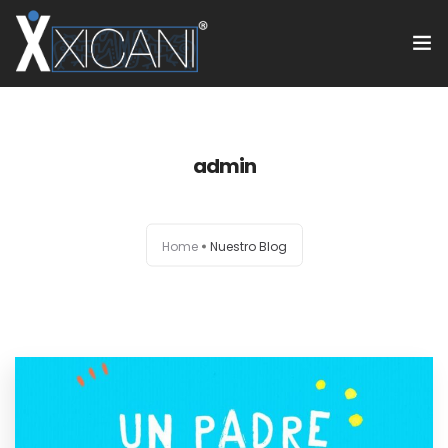
Home
admin
#SoyXicani®™
Fundación Vuelo Libre
Home
Nuestro Blog
Servicios
Blog
Galeria
Contacto