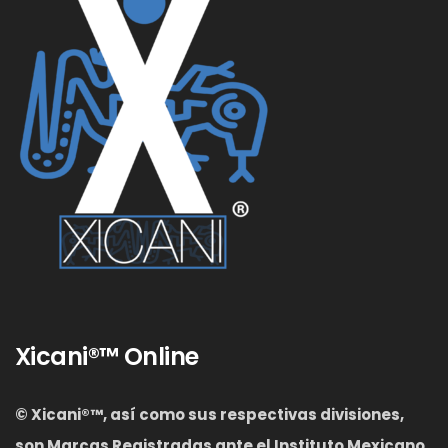
Xicani®™ Online
© Xicani®™, así como sus respectivas divisiones,
son Marcas Registradas ante el Instituto Mexicano