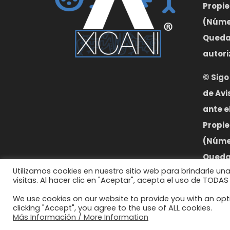
Propie
(Númer
Queda 
autori
©
Sigo
de Avi
ante e
Propie
(Númer
Queda 
Utilizamos cookies en nuestro sitio web para brindarle un
autori
visitas. Al hacer clic en "Aceptar", acepta el uso de TODAS
We use cookies on our website to provide you with an opt
clicking "Accept", you agree to the use of ALL cookies.
Más Información / More Information