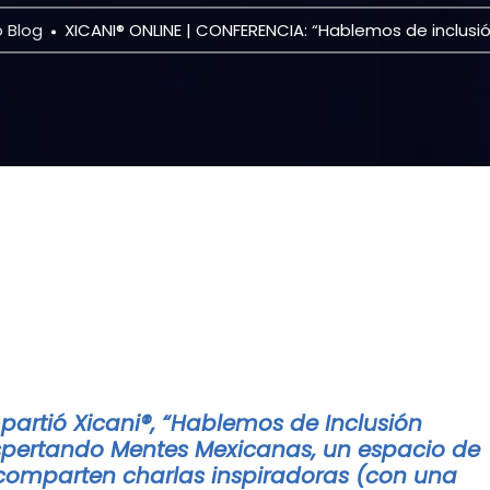
 Blog
XICANI® ONLINE | CONFERENCIA: “Hablemos de inclusi
artió Xicani®, “Hablemos de Inclusión
espertando Mentes Mexicanas, un espacio de
 comparten charlas inspiradoras (con una