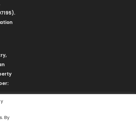
.
7195).
zation
ry,
an
perty
ber:
 y
d.
s. By