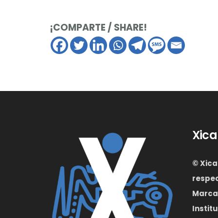
¡COMPARTE / SHARE!
Xica
© Xica
respec
Marcas
Instit