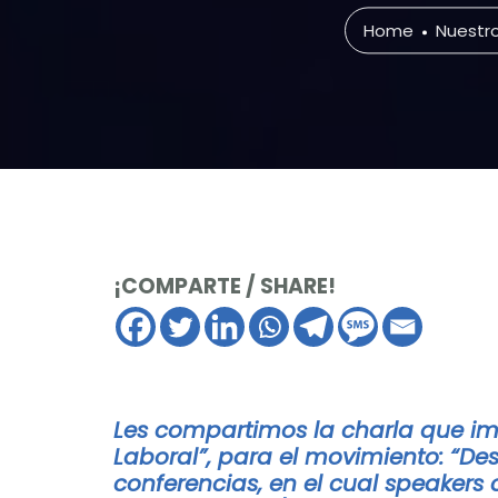
Home
Nuestro
¡COMPARTE / SHARE!
Les compartimos la charla que imp
Laboral”, para el movimiento: “D
conferencias, en el cual speakers