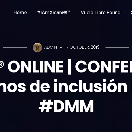
Home
#IAmXicani®™
Vuelo Libre Found
ADMIN
17 OCTOBER, 2019
® ONLINE | CONFE
os de inclusión 
#DMM