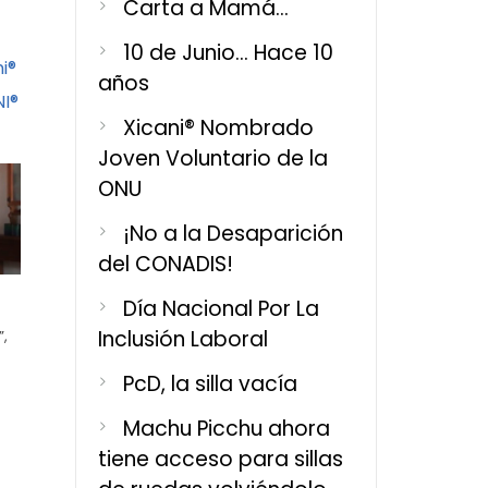
Carta a Mamá…
10 de Junio… Hace 10
i®
Entrevista a Xicani® para DMM
#VIDEO Entrevista
años
NI®
para #DMM
Xicani® Nombrado
Joven Voluntario de la
ONU
¡No a la Desaparición
Entrevista a Xicani®, para el programa
del CONADIS!
Despertando Mentes Mexicanas.
Entrevista a Xicani®, 
Hablando sobre su trayectoria, en
movimiento: Desper
Día Nacional Por La
Inclusión Laboral
”,
favor de la Inclusión Social y
Mexicanas. Hablando
para él, significa, “D
Read more
PcD, la silla vacía
Machu Picchu ahora
tiene acceso para sillas