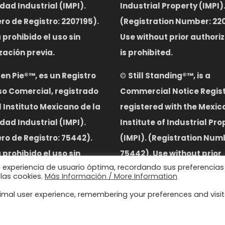
dad Industrial (IMPI).
Industrial Property (IMPI)
o de Registro: 2207195).
(Registration Number: 220
prohibido el uso sin
Use without prior authori
zación previa.
is prohibited.
 en Pie®™, es un Registro
©
S
till Standing
®™,
is a
so Comercial, registrado
Commercial Notice Regist
l Instituto Mexicano de la
registered with the Mexic
dad Industrial (IMPI).
Institute of Industrial Pro
o de Registro: 75442).
(IMPI). (Registration Num
prohibido el uso sin
75442). Use without prior
a experiencia de usuario óptima, recordando sus preferencias
zación previa.
authorization is prohibite
 las cookies.
Más Información / More Information
imal user experience, remembering your preferences and visit