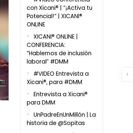
con Xicani® | “¡Activa tu
Potencial!” | XICANI®
ONLINE
XICANI® ONLINE |
CONFERENCIA:
“Hablemos de inclusión
laboral” #DMM
#VIDEO Entrevista a
Xicani®, para #DMM
Entrevista a Xicani®
para DMM
UnPadreEnUnMillón | La
historia de @Sopitas