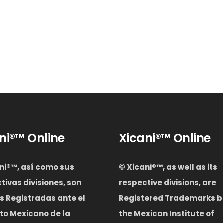
ni®™ Online
Xicani®™ Online
ni®™, así como sus
© Xicani®™
,
as well as its
tivas divisiones, son
respective divisions, are
 Registradas ante el
Registered Trademarks b
uto Mexicano de la
the Mexican Institute of