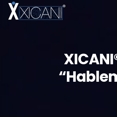
XICANI
“Hablem