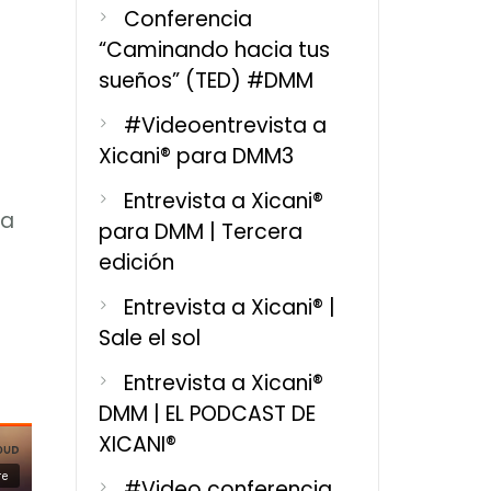
Conferencia
“Caminando hacia tus
sueños” (TED) #DMM
#Videoentrevista a
Xicani® para DMM3
Entrevista a Xicani®
ra
para DMM | Tercera
edición
Entrevista a Xicani® |
Sale el sol
Entrevista a Xicani®
DMM | EL PODCAST DE
XICANI®
#Video conferencia