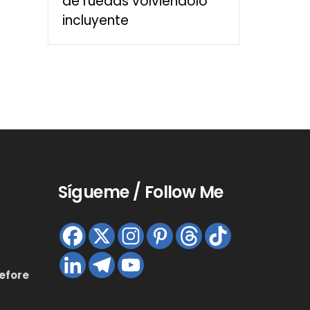
de ruedas volviéndolo
incluyente
Sígueme / Follow Me
efore