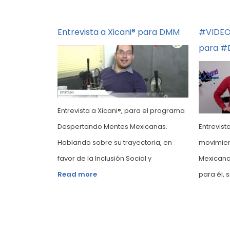
con Xicani®
Entrevista a Xicani® para DMM
#VIDEO 
l!” | XICANI®
para 
Entrevista a Xicani®, para el programa
Despertando Mentes Mexicanas.
Entrevista
la que
Hablando sobre su trayectoria, en
movimien
tu Potencial”,
favor de la Inclusión Social y
Mexicana
onectando
para él, s
Read more
espacio de
e